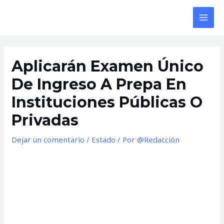
Ir
al
MAI
contenido
MEN
Aplicarán Examen Único
De Ingreso A Prepa En
Instituciones Públicas O
Privadas
Dejar un comentario
/
Estado
/ Por
@Redacción