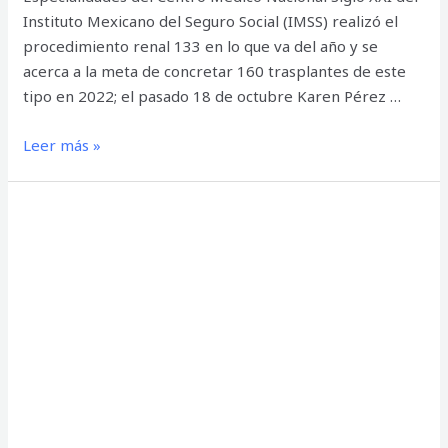
Instituto Mexicano del Seguro Social (IMSS) realizó el
procedimiento renal 133 en lo que va del año y se
acerca a la meta de concretar 160 trasplantes de este
tipo en 2022; el pasado 18 de octubre Karen Pérez …
Especialistas
Leer más »
del
IMSS
trasplantan
riñón
entre
hermanos
chiapanecos;
suman
133
procedimientos
renales
este