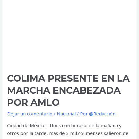
la
lista
de
aspirantes
a
la
Presidencia
COLIMA PRESENTE EN LA
MARCHA ENCABEZADA
POR AMLO
Dejar un comentario
/
Nacional
/ Por
@Redacción
Ciudad de México.- Unos con horario de la mañana y
otros por la tarde, más de 3 mil colimenses salieron de