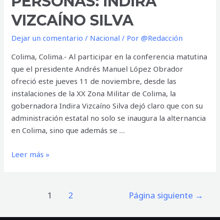
PERSONAS: INDIRA
VIZCAÍNO SILVA
Dejar un comentario
/
Nacional
/ Por
@Redacción
Colima, Colima.- Al participar en la conferencia matutina
que el presidente Andrés Manuel López Obrador
ofreció este jueves 11 de noviembre, desde las
instalaciones de la XX Zona Militar de Colima, la
gobernadora Indira Vizcaíno Silva dejó claro que con su
administración estatal no solo se inaugura la alternancia
en Colima, sino que además se …
En
Leer más »
Colima
inauguramos
la
Paginación
1
2
Página siguiente
→
alternancia
de
e
entradas