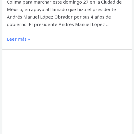
Colima para marchar este domingo 27 en la Ciudad de
México, en apoyo al llamado que hizo el presidente
Andrés Manuel López Obrador por sus 4 años de
gobierno. El presidente Andrés Manuel López …
Colima
Leer más »
presente
en
la
marcha
encabezada
por
AMLO