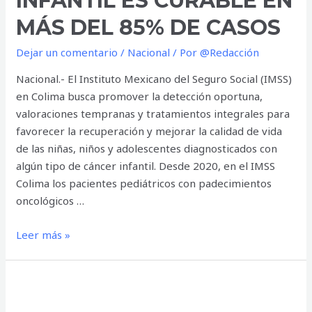
INFANTIL ES CURABLE EN
MÁS DEL 85% DE CASOS
Dejar un comentario
/
Nacional
/ Por
@Redacción
Nacional.- El Instituto Mexicano del Seguro Social (IMSS)
en Colima busca promover la detección oportuna,
valoraciones tempranas y tratamientos integrales para
favorecer la recuperación y mejorar la calidad de vida
de las niñas, niños y adolescentes diagnosticados con
algún tipo de cáncer infantil. Desde 2020, en el IMSS
Colima los pacientes pediátricos con padecimientos
oncológicos …
Con
Leer más »
detección
y
tratamiento
oportuno,