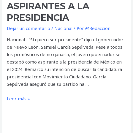
ASPIRANTES A LA
PRESIDENCIA
Dejar un comentario
/
Nacional
/ Por
@Redacción
Nacional.- “Sí quiero ser presidente” dijo el gobernador
de Nuevo León, Samuel García Sepúlveda. Pese a todos
los pronósticos de no ganarla, el joven gobernador se
destapó como aspirante a la presidencia de México en
el 2024. Remarcó su intención de buscar la candidatura
presidencial con Movimiento Ciudadano. García
Sepúlveda aseguró que su partido ha …
Samuel
Leer más »
García
se
apunta
a