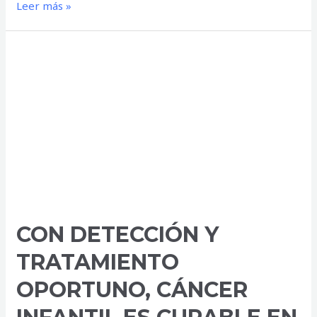
Alumno
Leer más »
apuñala
a
compañero
en
secundaria
de
Iztapalapa
CON DETECCIÓN Y
TRATAMIENTO
OPORTUNO, CÁNCER