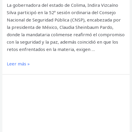
La gobernadora del estado de Colima, Indira Vizcaíno
Silva participó en la 52ª sesión ordinaria del Consejo
Nacional de Seguridad Pública (CNSP), encabezada por
la presidenta de México, Claudia Sheinbaum Pardo,
donde la mandataria colimense reafirmó el compromiso
con la seguridad y la paz, además coincidió en que los
retos enfrentados en la materia, exigen …
Indira
Leer más »
Vizcaíno
reafirma
el
compromiso
con
la
seguridad
y
la