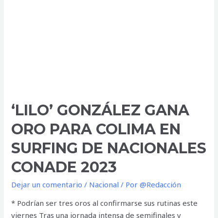
el
parque
del
Nevado
de
Colima
‘LILO’ GONZÁLEZ GANA
ORO PARA COLIMA EN
SURFING DE NACIONALES
CONADE 2023
Dejar un comentario
/
Nacional
/ Por
@Redacción
* Podrían ser tres oros al confirmarse sus rutinas este
viernes Tras una jornada intensa de semifinales y