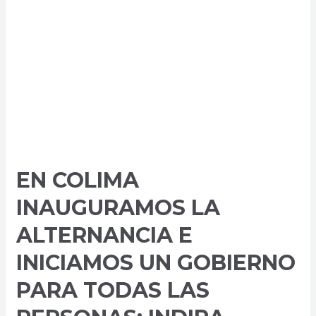
cáncer
infantil
es
curable
en
más
del
85%
de
casos
EN COLIMA
INAUGURAMOS LA
ALTERNANCIA E
INICIAMOS UN GOBIERNO
PARA TODAS LAS