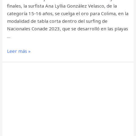
finales, la surfista Ana Lyllia González Velasco, de la
categoría 15-16 años, se cuelga el oro para Colima, en la
modalidad de tabla corta dentro del surfing de
Nacionales Conade 2023, que se desarrolló en las playas
…
‘Lilo’
Leer más »
González
gana
oro
para
Colima
en
surfing
de
Nacionales
Conade
2023