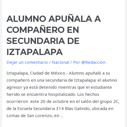
año
en
ALUMNO APUÑALA A
la
Unidad
COMPAÑERO EN
de
SECUNDARIA DE
Trasplantes
del
IZTAPALAPA
CMN
Dejar un comentario
/
Nacional
/ Por
@Redacción
Siglo
XXI
Iztapalapa, Ciudad de México.- Alumno apuñaló a su
compañero en una secundaria de Iztapalapa; el alumno
agresor ya está detenido mientras que el estudiante
herido se encuentra hospitalizado. Los hechos
ocurrieron este 20 de octubre en el salón del grupo 2C,
de la Escuela Secundaria 314 Blas Galindo, ubicada en
Lomas de San Lorenzo, en …