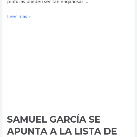
pinturas pueden ser tan engañosas …
Remedios
Leer más »
Varo
regresa
al
Museo
de
Arte
Moderno
SAMUEL GARCÍA SE
APUNTA A LA LISTA DE