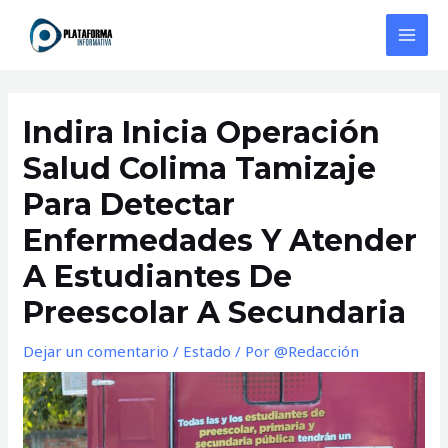
Ir
al
MAI
contenido
MEN
Indira Inicia Operación
Salud Colima Tamizaje
Para Detectar
Enfermedades Y Atender
A Estudiantes De
Preescolar A Secundaria
Dejar un comentario
/
Estado
/ Por
@Redacción