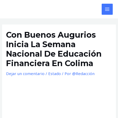
Ir
al
MAI
contenido
MEN
Con Buenos Augurios
Inicia La Semana
Nacional De Educación
Financiera En Colima
Dejar un comentario
/
Estado
/ Por
@Redacción