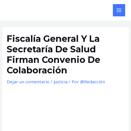
Ir
al
MAI
contenido
MEN
Fiscalía General Y La
Secretaría De Salud
Firman Convenio De
Colaboración
Dejar un comentario
/
Justicia
/ Por
@Redacción