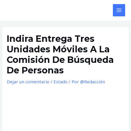
Ir
al
MAI
contenido
MEN
Indira Entrega Tres
Unidades Móviles A La
Comisión De Búsqueda
De Personas
Dejar un comentario
/
Estado
/ Por
@Redacción