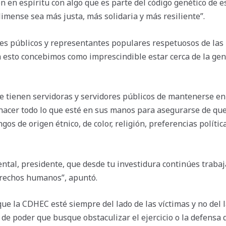
den en espíritu con algo que es parte del código genético de
limense sea más justa, más solidaria y más resiliente”.
es públicos y representantes populares respetuosos de las p
a esto concebimos como imprescindible estar cerca de la gen
e tienen servidoras y servidores públicos de mantenerse en
acer todo lo que esté en sus manos para asegurarse de que 
gos de origen étnico, de color, religión, preferencias polític
ntal, presidente, que desde tu investidura continúes trabaja
erechos humanos”, apuntó.
ue la CDHEC esté siempre del lado de las víctimas y no del 
de poder que busque obstaculizar el ejercicio o la defensa