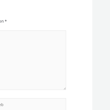
con
*
b