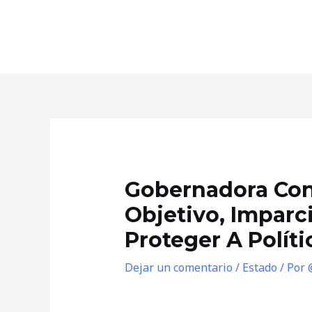
Ir
al
contenido
Gobernadora Con
Objetivo, Imparci
Proteger A Polít
Dejar un comentario
/
Estado
/ Por