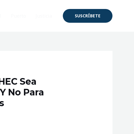
l
Puerto
Justicia
SUSCRÍBETE
DHEC Sea
 Y No Para
s