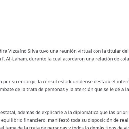
ira Vizcaíno Silva tuvo una reunión virtual con la titular d
a F. Al-Laham, durante la cual acordaron una relación de col
a por su encargo, la cónsul estadounidense destacó el interé
bate de la trata de personas y la atención que se le dé a la
vo estatal, además de explicarle a la diplomática que las prio
 equilibrio financiero, manifestó toda su disposición de rea
el tema de la trata de personas y todos lo demás tipos de vi