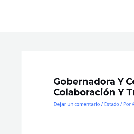
Ir
al
contenido
Gobernadora Y C
Colaboración Y T
Dejar un comentario
/
Estado
/ Por